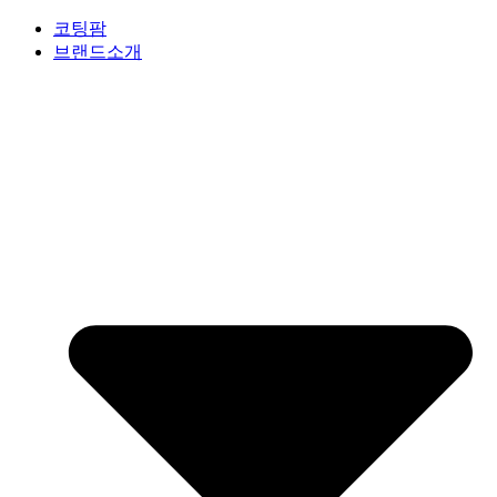
Skip
코팅팜
to
브랜드소개
content