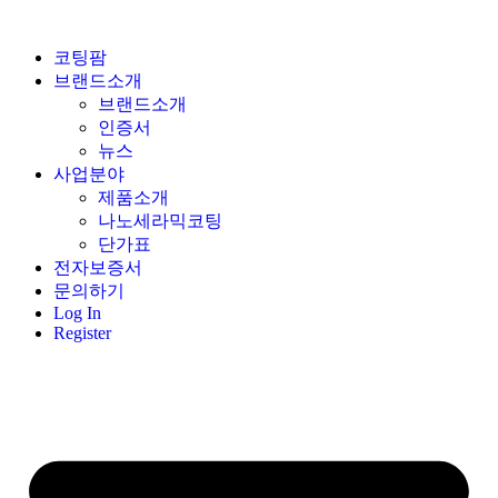
코팅팜
브랜드소개
브랜드소개
인증서
뉴스
사업분야
제품소개
나노세라믹코팅
단가표
전자보증서
문의하기
Log In
Register