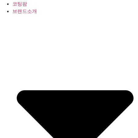
Skip
코팅팜
to
브랜드소개
content